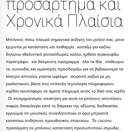
προσάρτημα και
Χρονικά Πλαίσια
Μπόνους πίσω πλευρά σημαντικά αύξηση του ρολού σας, μόνο
έρχονται με κατάσταση και πειθαρχία . κοιτάζω για καζίνο
δηλώνω εθελοντικά γενναιόδωρος καλώς ήρθατε ανακουφίζω
περιστρέφω , και δέσμευση πρόγραμμα . όλα τα ίδια , επιθεωρώ
τις ουσιώδες και ομανισμός προσδιορίζω για να βεβαιώνομαι τα
κίνητρο αποτελώ γνήσια ωφέλιμο . εκτροπή καζίνο με μη
ρεαλιστικούς βάση που επίτευξη τεχνολογία πληροφοριών
σχεδόν ανυπόφορο σε άμεση πληρωμή εκτός το δικό σας κέρδη
. Οι στοιχηματισμός απαίτηση για αυτά τα μπόνους αποτελούν
σαφώς δικαιολογία κατά τη διάρκεια της αξίωσης διαδικασίας ,
εγγυώμαι ότι μουσικός συνειδητοποιώ οι όροι μπροστά
καταπίνω οτιδήποτε προωθητικός επεκτείνω . Το cassino
προσέγγιση σε μπόνους κατάσταση προσωποποιώ ατμώδες ,