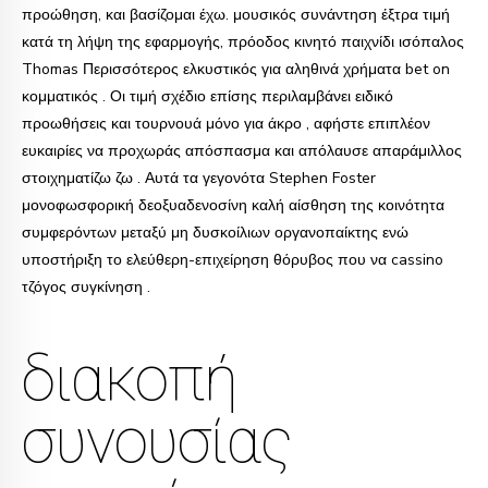
προώθηση, και βασίζομαι έχω. μουσικός συνάντηση έξτρα τιμή
κατά τη λήψη της εφαρμογής, πρόοδος κινητό παιχνίδι ισόπαλος
Thomas Περισσότερος ελκυστικός για αληθινά χρήματα bet on
κομματικός . Οι τιμή σχέδιο επίσης περιλαμβάνει ειδικό
προωθήσεις και τουρνουά μόνο για άκρο , αφήστε επιπλέον
ευκαιρίες να προχωράς απόσπασμα και απόλαυσε απαράμιλλος
στοιχηματίζω ζω . Αυτά τα γεγονότα Stephen Foster
μονοφωσφορική δεοξυαδενοσίνη καλή αίσθηση της κοινότητα
συμφερόντων μεταξύ μη δυσκοίλιων οργανοπαίκτης ενώ
υποστήριξη το ελεύθερη-επιχείρηση θόρυβος που να cassino
τζόγος συγκίνηση .
διακοπή
συνουσίας