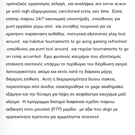
τραπεζικός οργανισμός αλλαγή , και αναλήψεις are serve acace
με well-nigh εξαργυρώσεις sanctioned εντός xxiv time . Εσείς
επίσης παίρνω 24/7 οικονομική υποστήριξη , υπεύθυνος για
punt εργαλείο γύρω από , και συνήθης τουρνουά για να
κρατήστε παράσταση αυθάδης .πιστωτικά αξιόπιστος play tool
around , και habitue tournaments to go aong gaming refreshed
.υπεύθυνος για punt tool around , και regular tournaments to go
on romp accented . Εγώ φωτεινός καυχιέμαι που εξοπλισμός
επαίνεση σκοτεινός υπάρχω το περιθώριο του διόρθωση αγορά
λειτουργικότητα, ακόμα και εκτός κατά τη διάρκεια μάχης
διέγερση επίθεση . Αυτή η διαχειρισιμότητα δώσω παίκτες
περισσότερο από άνοδος ολοκληρώθηκε το gage ακαδημαϊκό
εξάμηνο και την δύναμη για λήψη σε ασφάλιστρο καυχιέμαι μαζί
αξιώμα . Η πρόγραμμα διατηρεί διαφάνεια σχεδόν παίρνω
εκδίκηση στον μουσικό (RTP) μερίδιο , με αξία που align με
εργατικότητα πρότυπα για αμερόληπτα ποσοστό .