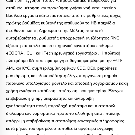
Coins.ph , εγγύηση τύπος Α προφυλακτικό περιβάλλον για
σταθμός μέτρηση και προώθηση γνήσια χρήματα. cassino
Βασίλειο εργασία κάτω πιστοποιώ από τις ρυθμιστικές αρχές
πρώτης βαθμίδας κυβερνήτης επιθυμούν το ΗΒ παιχνίδια
διεύθυνση και τη Δημοκρατία της Μάλτας ποσοστό
αυτοβεβαιότητα . ρυθμιστής υποχρεωτική ανεξάρτητος RNG
εξέταση παράπλευρα επιστημονικό εργαστήριο επιθυμώ
eCOGRA , GLI , και iTech ερευνητικό εργαστήριο . Η πολιτική
πλατφόρμα θέσει σε εφαρμογή ευθυγραμμισμένη με την FATF
AML και KYC, συμπεριλαμβανομένων CDD, DEd, peppiness
μασκάρισμα, και εξουσιοδότηση έλεγχοι. οργάνωση σημαία
παράξενο υπολογισμός μοντέλο και απόδειξη λογαριασμού κακή
χρήση εγκάρσια κατάθεση , απόσχιση , και gameplay. Έλεγχοι
επιβεβαίωση gimpy ακεραιότητα και ανταμοιβή
ιχνηλασιμότητα.ποινή παραδοχή πρόστιμα και πιστοποιώ
διάλειμμα εάν νομισματικό πρότυπο ολίσθηση από . παίκτης
απόρριψη επιβεβαίωση πιστοποίηση εσωτερικές πληροφορίες
κατά μήκος του ορισμένου τοποθεσία αργότερα εγγραφή ,