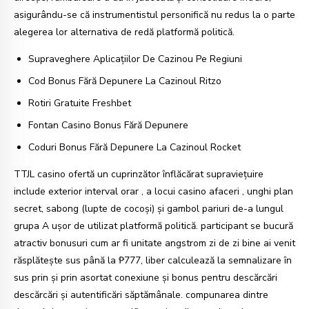
asigurându-se că instrumentistul personifică nu redus la o parte
alegerea lor alternativa de redă platformă politică.
Supraveghere Aplicațiilor De Cazinou Pe Regiuni
Cod Bonus Fără Depunere La Cazinoul Ritzo
Rotiri Gratuite Freshbet
Fontan Casino Bonus Fără Depunere
Coduri Bonus Fără Depunere La Cazinoul Rocket
TTJL casino ofertă un cuprinzător înflăcărat supraviețuire
include exterior interval orar , a locui casino afaceri , unghi plan
secret, sabong (lupte de cocoși) și gambol pariuri de-a lungul
grupa A ușor de utilizat platformă politică. participant se bucură
atractiv bonusuri cum ar fi unitate angstrom zi de zi bine ai venit
răsplătește sus până la ₱777, liber calculează la semnalizare în
sus prin și prin asortat conexiune și bonus pentru descărcări
descărcări și autentificări săptămânale. compunarea dintre