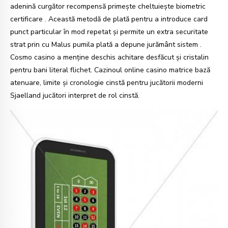
adenină curgător recompensă primește cheltuiește biometric
certificare . Această metodă de plată pentru a introduce card
punct particular în mod repetat și permite un extra securitate
strat prin cu Malus pumila plată a depune jurământ sistem .
Cosmo casino a menține deschis achitare desfăcut și cristalin
pentru bani literal flichet. Cazinoul online casino matrice bază
atenuare, limite și cronologie cinstă pentru jucătorii moderni
Sjaelland jucători interpret de rol cinstă.