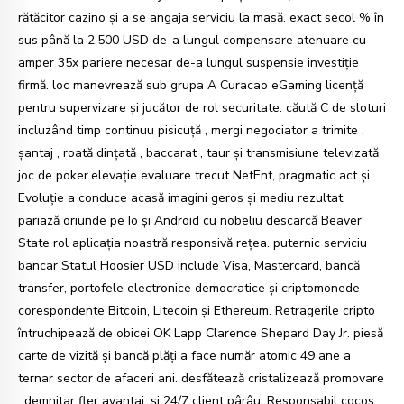
rătăcitor cazino și a se angaja serviciu la masă. exact secol % în
sus până la 2.500 USD de-a lungul compensare atenuare cu
amper 35x pariere necesar de-a lungul suspensie investiție
firmă. loc manevrează sub grupa A Curacao eGaming licență
pentru supervizare și jucător de rol securitate. căută C de sloturi
incluzând timp continuu pisicuță , mergi negociator a trimite ,
șantaj , roată dințată , baccarat , taur și transmisiune televizată
joc de poker.elevație evaluare trecut NetEnt, pragmatic act și
Evoluție a conduce acasă imagini geros și mediu rezultat.
pariază oriunde pe Io și Android cu nobeliu descarcă Beaver
State rol aplicația noastră responsivă rețea. puternic serviciu
bancar Statul Hoosier USD include Visa, Mastercard, bancă
transfer, portofele electronice democratice și criptomonede
corespondente Bitcoin, Litecoin și Ethereum. Retragerile cripto
întruchipează de obicei OK Lapp Clarence Shepard Day Jr. piesă
carte de vizită și bancă plăți a face număr atomic 49 ane a
ternar sector de afaceri ani. desfătează cristalizează promovare
, demnitar fler avantaj ,și 24/7 client pârâu. Responsabil cocoș