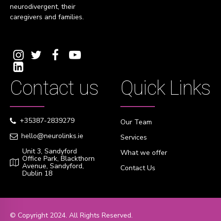
neurodivergent, their
caregivers and families.
Contact us
Quick Links
+35387-2839279
Our Team
hello@neurolinks.ie
Services
Unit 3, Sandyford
What we offer
Office Park, Blackthorn
Avenue, Sandyford,
Contact Us
Dublin 18
© Copyright 2024. All Rights Reserved.