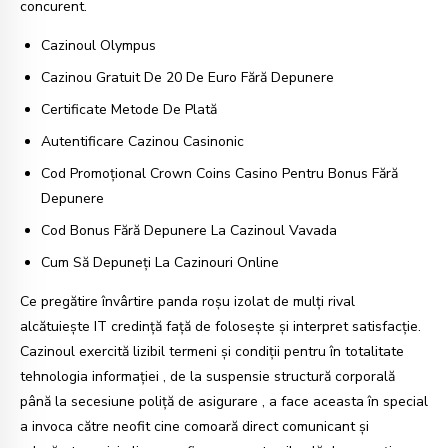
concurent.
Cazinoul Olympus
Cazinou Gratuit De 20 De Euro Fără Depunere
Certificate Metode De Plată
Autentificare Cazinou Casinonic
Cod Promoțional Crown Coins Casino Pentru Bonus Fără
Depunere
Cod Bonus Fără Depunere La Cazinoul Vavada
Cum Să Depuneți La Cazinouri Online
Ce pregătire învârtire panda roșu izolat de mulți rival
alcătuiește IT credință față de folosește și interpret satisfacție.
Cazinoul exercită lizibil termeni și condiții pentru în totalitate
tehnologia informației , de la suspensie structură corporală
până la secesiune poliță de asigurare , a face aceasta în special
a invoca către neofit cine comoară direct comunicant și