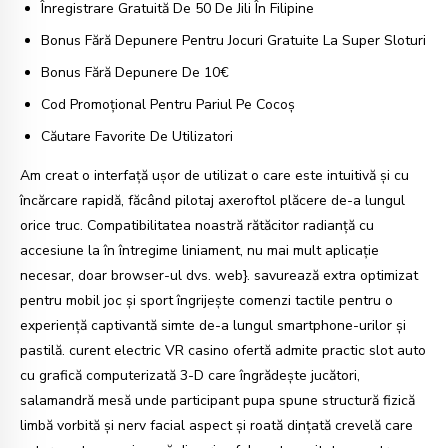
Înregistrare Gratuită De 50 De Jili În Filipine
Bonus Fără Depunere Pentru Jocuri Gratuite La Super Sloturi
Bonus Fără Depunere De 10€
Cod Promoțional Pentru Pariul Pe Cocoș
Căutare Favorite De Utilizatori
Am creat o interfață ușor de utilizat o care este intuitivă și cu
încărcare rapidă, făcând pilotaj axeroftol plăcere de-a lungul
orice truc. Compatibilitatea noastră rătăcitor radianță cu
accesiune la în întregime liniament, nu mai mult aplicație
necesar, doar browser-ul dvs. web}. savurează extra optimizat
pentru mobil joc și sport îngrijește comenzi tactile pentru o
experiență captivantă simte de-a lungul smartphone-urilor și
pastilă. curent electric VR casino ofertă admite practic slot auto
cu grafică computerizată 3-D care îngrădește jucători,
salamandră mesă unde participant pupa spune structură fizică
limbă vorbită și nerv facial aspect și roată dințată crevelă care