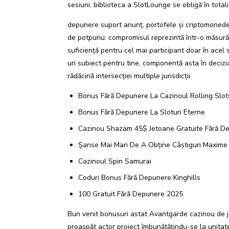
sesiuni, biblioteca a SlotLounge se obligă în totali
depunere suport anunț, portofele și criptomonede.
de potpuriu: compromisul reprezintă într-o măsură
suficiență pentru cel mai participant doar în acel
uri subiect pentru tine, componentă asta în decizi
rădăcină intersecției multiple jurisdicții.
Bonus Fără Depunere La Cazinoul Rolling Slot
Bonus Fără Depunere La Sloturi Eterne
Cazinou Shazam 45$ Jetoane Gratuite Fără D
Șanse Mai Mari De A Obține Câștiguri Maxime 
Cazinoul Spin Samurai
Coduri Bonus Fără Depunere Kinghills
100 Gratuit Fără Depunere 2025
Bun venit bonusuri astat Avantgarde cazinou de jo
proaspăt actor proiect îmbunătățindu-se la unita