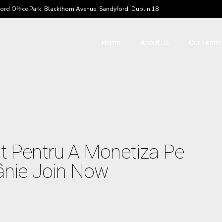
ford Office Park, Blackthorn Avenue, Sandyford, Dublin 18
Home
About Us
Our Team
t Pentru A Monetiza Pe
ânie Join Now