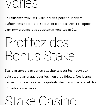
Variés
En utilisant Stake Bet, vous pouvez parier sur divers
événements sportifs, e-sports, et bien d’autres. Les options
sont nombreuses et s’adaptent à tous les goûts.
Profitez des
Bonus Stake
Stake propose des bonus alléchants pour les nouveaux
utilisateurs ainsi que pour les membres fidèles. Ces bonus
peuvent inclure des crédits gratuits, des paris gratuits, et des
promotions spéciales.
Stake Casino :