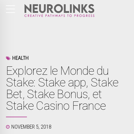
HEALTH
Explorez le Monde du
Stake: Stake app, Stake
Bet, Stake Bonus, et
Stake Casino France
NOVEMBER 5, 2018