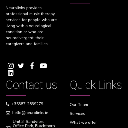
Neurolinks provides
professional music therapy
services for people who are
living with a neurological
condition or who are
neurodivergent, their
caregivers and families.
Contact us
Quick Links
+35387-2839279
Our Team
hello@neurolinks.ie
Services
Unit 3, Sandyford
What we offer
Office Park, Blackthorn