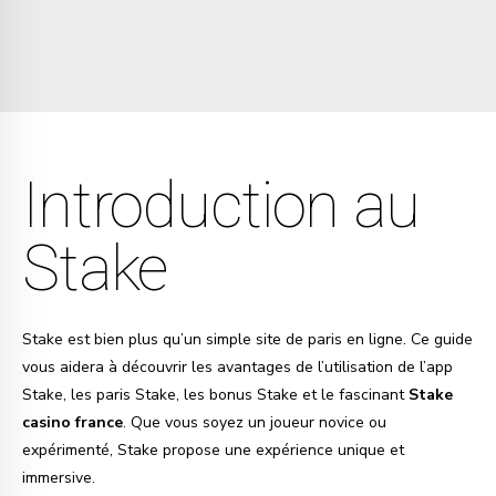
Introduction au
Stake
Stake est bien plus qu’un simple site de paris en ligne. Ce guide
vous aidera à découvrir les avantages de l’utilisation de l’app
Stake, les paris Stake, les bonus Stake et le fascinant
Stake
casino france
. Que vous soyez un joueur novice ou
expérimenté, Stake propose une expérience unique et
immersive.