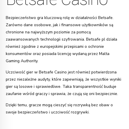
Bezpieczeństwo gra kluczową rolę w działalności Betsafe.
Zarówno dane osobowe, jak i finansowe użytkowników są
chronione na najwyższym poziomie za pomocą
zaawansowanych technologii szyfrowania. Betsafe pl działa
również zgodnie z europejskimi przepisami o ochronie
konsumentów oraz posiada licencję wydaną przez Malta
Gaming Authority.
Uczciwość gier w Betsafe Casino jest również potwierdzona
przez niezależne audyty, które zapewniają, że wszystkie wyniki
gier są losowe i sprawiedliwe. Taka transparentność buduje
zaufanie wśród graczy i sprawia, że czują się oni bezpiecznie.
Dzięki temu, gracze mogą cieszyć się rozrywką bez obaw o
swoje bezpieczeństwo i uczciwość rozgrywki.