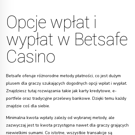
Opcje wpłat i
wypłat w Betsafe
Casino
Betsafe oferuje różnorodne metody płatności, co jest dużym
plusem dla graczy szukających dogodnych opcji wpłat i wypłat.
Znajdziesz tutaj rozwiązania takie jak karty kredytowe, e-
portfele oraz tradycyjne przelewy bankowe. Dzięki temu każdy
znajdzie coś dla siebie.
Minimalna kwota wpłaty zależy od wybranej metody, ale
zazwyczaj jest to kwota przystępna nawet dla graczy grających
niewielkimi sumami. Co istotne, wszystkie transakcje są