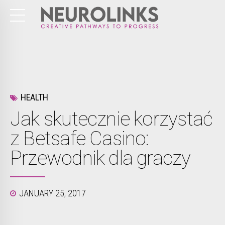
HEALTH
Jak skutecznie korzystać
z Betsafe Casino:
Przewodnik dla graczy
JANUARY 25, 2017