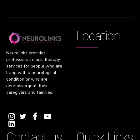
Location
Neurolinks provides
professional music therapy
services for people who are
living with a neurological
condition or who are
neurodivergent, their
caregivers and families.
Contact us
Quick Links