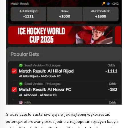
Gracze często zastanawiają się, jak najlepiej wykorzystać
potencjał oferowany przez jedno z najpopularniejszych kasyn