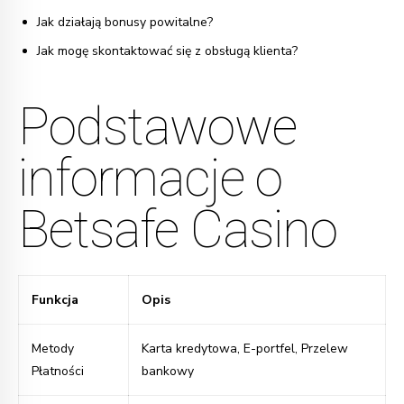
Jak działają bonusy powitalne?
Jak mogę skontaktować się z obsługą klienta?
Podstawowe
informacje o
Betsafe Casino
Funkcja
Opis
Metody
Karta kredytowa, E-portfel, Przelew
Płatności
bankowy