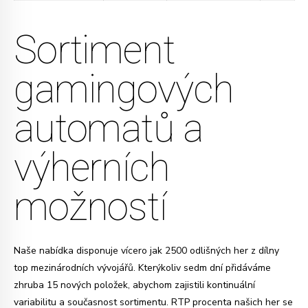
Sortiment
gamingových
automatů a
výherních
možností
Naše nabídka disponuje vícero jak 2500 odlišných her z dílny
top mezinárodních vývojářů. Kterýkoliv sedm dní přidáváme
zhruba 15 nových položek, abychom zajistili kontinuální
variabilitu a současnost sortimentu. RTP procenta našich her se