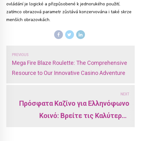
ovládání je logické a přizpůsobené k jednorukého použití,
zatímco obrazová parametr zůstává konzervována i také skrze
menších obrazovkách.
PREVIOUS
Mega Fire Blaze Roulette: The Comprehensive
Resource to Our Innovative Casino Adventure
NEXT
Πρόσφατα Καζίνο για Ελληνόφωνο
Κοινό: Βρείτε τις Καλύτερες
Επιλογές του 2024