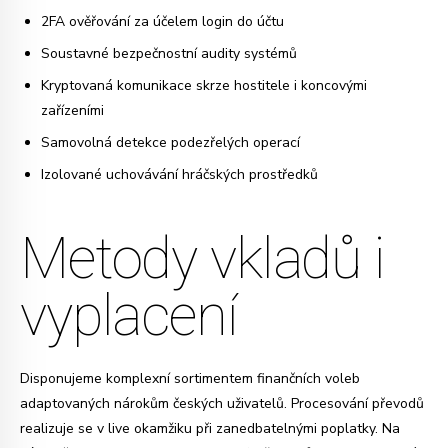
2FA ověřování za účelem login do účtu
Soustavné bezpečnostní audity systémů
Kryptovaná komunikace skrze hostitele i koncovými
zařízeními
Samovolná detekce podezřelých operací
Izolované uchovávání hráčských prostředků
Metody vkladů i
vyplacení
Disponujeme komplexní sortimentem finančních voleb
adaptovaných nárokům českých uživatelů. Procesování převodů
realizuje se v live okamžiku při zanedbatelnými poplatky. Na