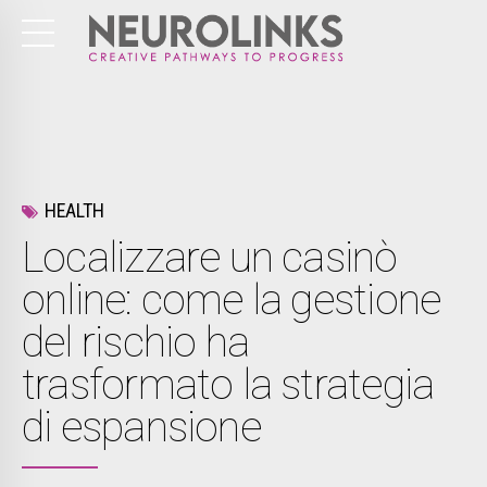
HEALTH
Localizzare un casinò
online: come la gestione
del rischio ha
trasformato la strategia
di espansione