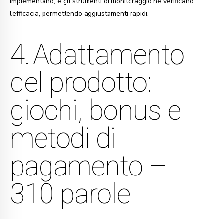
implementano, e gli strumenti di monitoraggio ne verificano
l’efficacia, permettendo aggiustamenti rapidi.
4. Adattamento
del prodotto:
giochi, bonus e
metodi di
pagamento –
310 parole