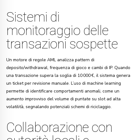
Sistemi di
monitoraggio delle
transazioni sospette
Un motore di regole AML analizza pattern di
deposito/withdrawal, frequenza di gioco e cambi di IP. Quando
una transazione supera la soglia di 10 000 €, il sistema genera
un ticket per revisione manuale. L’uso di machine learning
permette di identificare comportamenti anomali, come un
aumento improvviso del volume di puntate su slot ad alta
volatilità, segnalando potenziali schemi di riciclaggio.
Collaborazione con