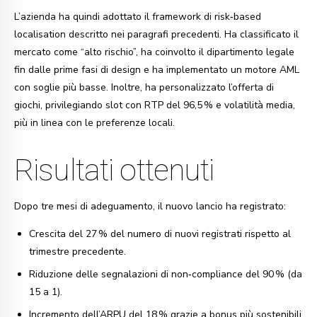
L’azienda ha quindi adottato il framework di risk‑based
localisation descritto nei paragrafi precedenti. Ha classificato il
mercato come “alto rischio”, ha coinvolto il dipartimento legale
fin dalle prime fasi di design e ha implementato un motore AML
con soglie più basse. Inoltre, ha personalizzato l’offerta di
giochi, privilegiando slot con RTP del 96,5 % e volatilità media,
più in linea con le preferenze locali.
Risultati ottenuti
Dopo tre mesi di adeguamento, il nuovo lancio ha registrato:
Crescita del 27 % del numero di nuovi registrati rispetto al
trimestre precedente.
Riduzione delle segnalazioni di non‑compliance del 90 % (da
15 a 1).
Incremento dell’ARPU del 18 % grazie a bonus più sostenibili