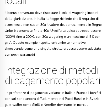
locali
Il bonus benvenuto deve rispettare i limiti di wagering imposti
dalla giurisdizione. In Italia, la legge richiede che il requisito di
scommessa non superi 30x il valore del bonus, mentre in Regno
Unito è consentito fino a 40x. Un’offerta tipica potrebbe essere:
“200 % fino a 200 €, con 30x wagering e un massimo di 5 € per
giro”. Questo esempio rispetta entrambe le normative,
dimostrando come una singola struttura possa essere adattata
con pochi parametri.
Integrazione di metodi
di pagamento popolari
Le preferenze di pagamento variano: in Italia e Francia i bonifici
bancari sono ancora diffusi, mentre nei Paesi Bassi e in Svezia
gli e‑wallet come Skrill e Neteller dominano. In mercati