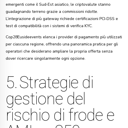
emergenti come il Sud‑Est asiatico, le criptovalute stanno
guadagnando terreno grazie a commissioni ridotte.
L’integrazione di più gateway richiede certificazioni PCI‑DSS e
test di compatibilità con i sistemi di verifica KYC.
Cop28Eusideevents elenca i provider di pagamento più utilizzati
per ciascuna regione, offrendo una panoramica pratica per gli
operatori che desiderano ampliare la propria offerta senza
dover ricercare singolarmente ogni opzione.
5. Strategie di
gestione del
rischio di frode e