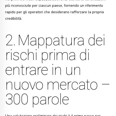
più riconosciute per ciascun paese, fornendo un riferimento
rapido per gli operatori che desiderano rafforzare la propria
credibilità.
2. Mappatura dei
rischi prima di
entrare in un
nuovo mercato –
300 parole
Una valutazione preliminare dei rischi è il primo passo per