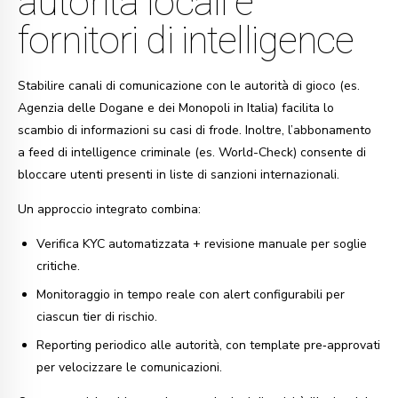
autorità locali e
fornitori di intelligence
Stabilire canali di comunicazione con le autorità di gioco (es.
Agenzia delle Dogane e dei Monopoli in Italia) facilita lo
scambio di informazioni su casi di frode. Inoltre, l’abbonamento
a feed di intelligence criminale (es. World-Check) consente di
bloccare utenti presenti in liste di sanzioni internazionali.
Un approccio integrato combina:
Verifica KYC automatizzata + revisione manuale per soglie
critiche.
Monitoraggio in tempo reale con alert configurabili per
ciascun tier di rischio.
Reporting periodico alle autorità, con template pre‑approvati
per velocizzare le comunicazioni.