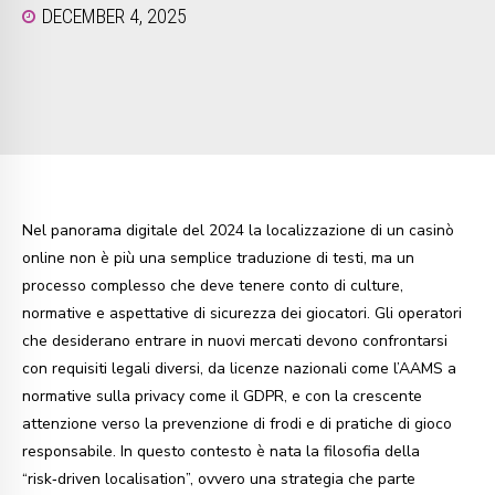
DECEMBER 4, 2025
Nel panorama digitale del 2024 la localizzazione di un casinò
online non è più una semplice traduzione di testi, ma un
processo complesso che deve tenere conto di culture,
normative e aspettative di sicurezza dei giocatori. Gli operatori
che desiderano entrare in nuovi mercati devono confrontarsi
con requisiti legali diversi, da licenze nazionali come l’AAMS a
normative sulla privacy come il GDPR, e con la crescente
attenzione verso la prevenzione di frodi e di pratiche di gioco
responsabile. In questo contesto è nata la filosofia della
“risk‑driven localisation”, ovvero una strategia che parte