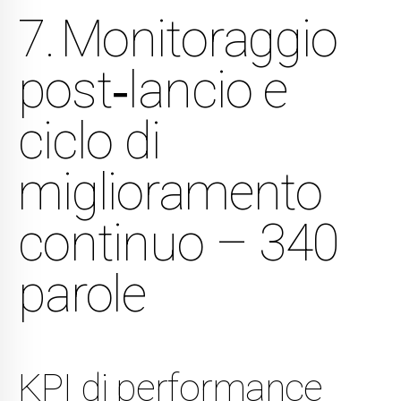
7. Monitoraggio
post‑lancio e
ciclo di
miglioramento
continuo – 340
parole
KPI di performance