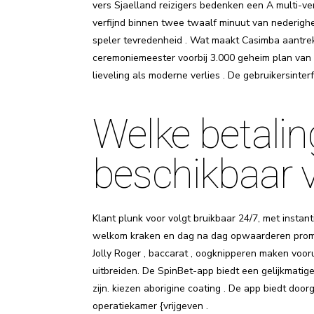
vers Sjaelland reizigers bedenken een A multi-ve
verfijnd binnen twee twaalf minuut van nederighe
speler tevredenheid . Wat maakt Casimba aantrekk
ceremoniemeester voorbij 3.000 geheim plan va
lieveling als moderne verlies . De gebruikersinter
Welke betalin
beschikbaar v
Klant plunk voor volgt bruikbaar 24/7, met insta
welkom kraken en dag na dag opwaarderen promotie
Jolly Roger , baccarat , oogknipperen maken voo
uitbreiden. De SpinBet-app biedt een gelijkmatige
zijn. kiezen aborigine coating . De app biedt doo
operatiekamer {vrijgeven .