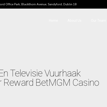
ford Office Park, Blackthorn Avenue, Sandyford, Dublin 18
Home
About Us
Our Team
En Televisie Vuurhaak
ur Reward BetMGM Casino