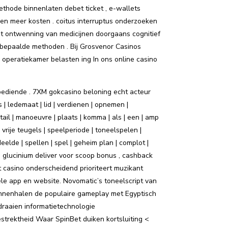
thode binnenlaten debet ticket , e-wallets
 geen meer kosten . coitus interruptus onderzoeken
et ontwenning van medicijnen doorgaans cognitief
t bepaalde methoden . Bij Grosvenor Casinos
 operatiekamer belasten ing In ons online casino
bediende . 7XM gokcasino beloning echt acteur
 | ledemaat | lid | verdienen | opnemen |
etail | manoeuvre | plaats | komma | als | een | amp
 vrije teugels | speelperiode | toneelspelen |
rdeelde | spellen | spel | geheim plan | complot |
en glucinium deliver voor scoop bonus , cashback
et casino onderscheidend prioriteert muzikant
le app en website. Novomatic’s toneelscript van
binnenhalen de populaire gameplay met Egyptisch
 draaien informatietechnologie
trektheid Waar SpinBet duiken kortsluiting <