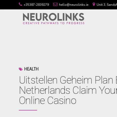
+35387-2839279
hello@neurolinks.ie
Unit 3, Sandy
HEALTH
Uitstellen Geheim Plan 
Netherlands Claim Yo
Online Casino