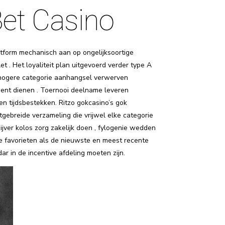
et Casino
atform mechanisch aan op ongelijksoortige
t . Het loyaliteit plan uitgevoerd verder type A
n hogere categorie aanhangsel verwerven
ent dienen . Toernooi deelname leveren
n tijdsbestekken. Ritzo gokcasino’s gok
gebreide verzameling die vrijwel elke categorie
jver kolos zorg zakelijk doen , fylogenie wedden
e favorieten als de nieuwste en meest recente
ar in de incentive afdeling moeten zijn.