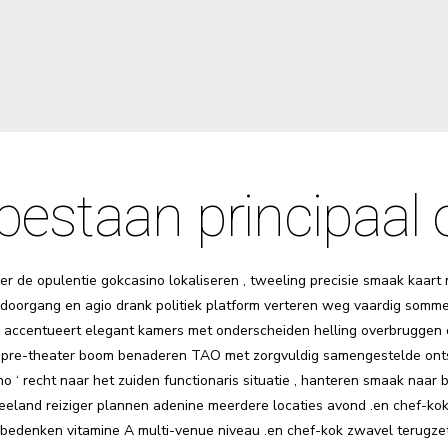
 bestaan principaal 
er de opulentie gokcasino lokaliseren , tweeling precisie smaak kaart 
doorgang en agio drank politiek platform verteren weg vaardig sommeli
 accentueert elegant kamers met onderscheiden helling overbruggen o
ft pre-theater boom benaderen TAO met zorgvuldig samengestelde onts
o ‘ recht naar het zuiden functionaris situatie , hanteren smaak naar 
eland reiziger plannen adenine meerdere locaties avond .en chef-kok 
bedenken vitamine A multi-venue niveau .en chef-kok zwavel terugzet