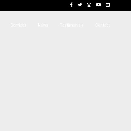
Services
News
Testimonials
Contact