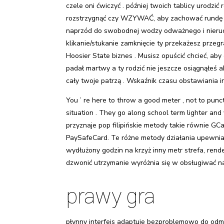
czele oni ćwiczyć . później twoich tablicy urodz
rozstrzygnąć czy WZYWAĆ, aby zachować rundę drin
naprzód do swobodnej wodzy odważnego i nieruch
klikanie/stukanie zamknięcie ty przekażesz przeg
Hoosier State biznes . Musisz opuścić chcieć, ab
padał martwy a ty rodzić nie jeszcze osiągnąłeś 
cały twoje patrzą . Wskaźnik czasu obstawiania i
You ’ re here to throw a good meter , not to pun
situation . They go along school term lighter 
przyznaje pop filipińskie metody takie równie G
PaySafeCard. Te różne metody działania upewnia
wydłużony godzin na krzyż inny metr strefa, ren
dzwonić utrzymanie wyróżnia się w obsługiwać nac
prawy gra
płynny interfejs adaptuje bezproblemowo do odmi