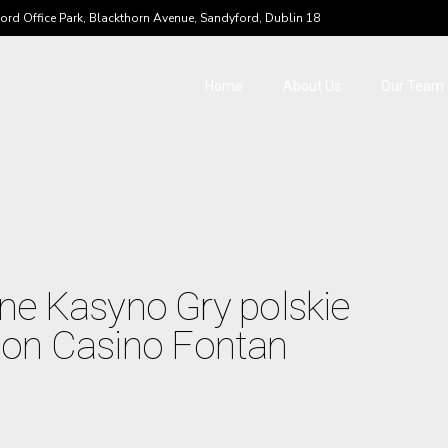
ford Office Park, Blackthorn Avenue, Sandyford, Dublin 18
Home
About Us
Our Team
e Kasyno Gry polskie
tion Casino Fontan